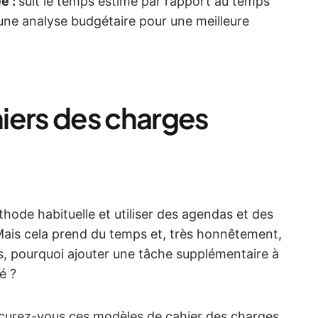
e :
suit le temps estimé par rapport au temps
t une analyse budgétaire pour une meilleure
iers des charges
hode habituelle et utiliser des agendas et des
Mais cela prend du temps et, très honnêtement,
us, pourquoi ajouter une tâche supplémentaire à
é ?
rocurez-vous ces modèles de cahier des charges