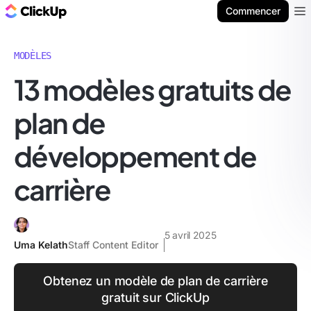
ClickUp Blog
Commencer
Ope
MODÈLES
13 modèles gratuits de
plan de
développement de
carrière
5 avril 2025
Uma Kelath
Staff Content Editor
Obtenez un modèle de plan de carrière
gratuit sur ClickUp