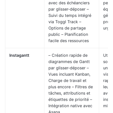
avec des échéanciers
petit
par glisser-déposer –
équi
Suivi du temps intégré
géra
via Toggl Track –
proje
Options de partage
urge
public – Planification
facile des ressources
Instagantt
– Création rapide de
Utili
diagrammes de Gantt
souh
par glisser-déposer –
une
Vues incluant Kanban,
visua
Charge de travail et
rapi
plus encore – Filtres de
leurs
tâches, attributions et
avec
étiquettes de priorité –
insta
Intégration native avec
mini
Asana