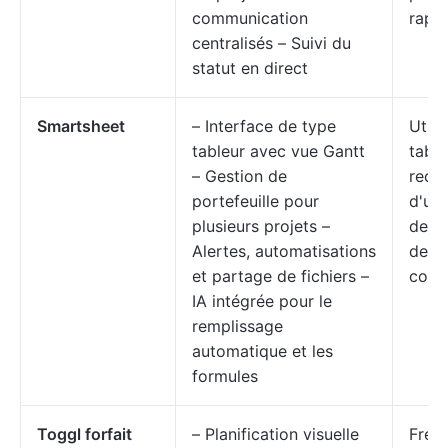
communication
rapp
centralisés – Suivi du
statut en direct
Smartsheet
– Interface de type
Utili
tableur avec vue Gantt
table
– Gestion de
rech
portefeuille pour
d'une
plusieurs projets –
de d
Alertes, automatisations
de G
et partage de fichiers –
colla
IA intégrée pour le
remplissage
automatique et les
formules
Toggl forfait
– Planification visuelle
Freel