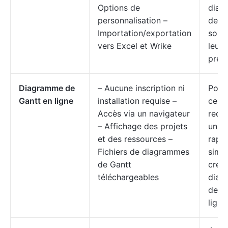
Options de
diag
personnalisation –
de G
Importation/exportation
soig
vers Excel et Wrike
leurs
prés
Diagramme de
– Aucune inscription ni
Pour
Gantt en ligne
installation requise –
ceux
Accès via un navigateur
rech
– Affichage des projets
un m
et des ressources –
rapid
Fichiers de diagrammes
simp
de Gantt
crée
téléchargeables
diag
de G
ligne