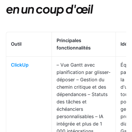
en un coup d'œil
Principales
Outil
Idéal
fonctionnalités
ClickUp
– Vue Gantt avec
Équi
planification par glisser-
parti
déposer – Gestion du
la re
chemin critique et des
d'une
dépendances – Statuts
tout
des tâches et
pour 
échéanciers
gest
personnalisables – IA
proje
intégrée et plus de 1
diag
000 intégrations
Gant