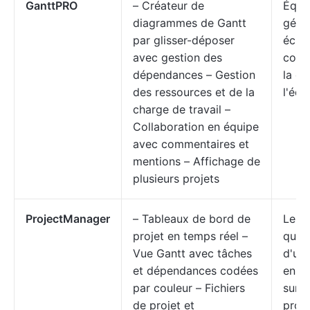
GanttPRO
– Créateur de
Équi
diagrammes de Gantt
géra
par glisser-déposer
éché
avec gestion des
comp
dépendances – Gestion
la ca
des ressources et de la
l'équ
charge de travail –
Collaboration en équipe
avec commentaires et
mentions – Affichage de
plusieurs projets
ProjectManager
– Tableaux de bord de
Les 
projet en temps réel –
qui o
Vue Gantt avec tâches
d'une
et dépendances codées
en t
par couleur – Fichiers
sur l
de projet et
proje