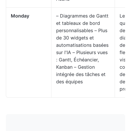
Monday
– Diagrammes de Gantt
Les 
et tableaux de bord
qui o
personnalisables – Plus
de
de 30 widgets et
diag
automatisations basées
de G
sur l'IA – Plusieurs vues
flexi
: Gantt, Échéancier,
visue
Kanban – Gestion
comp
intégrée des tâches et
de le
des équipes
de g
proje