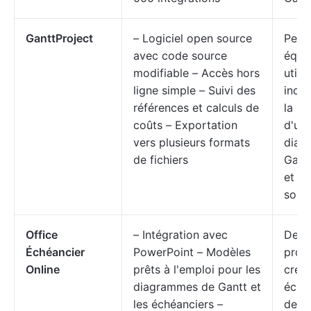
GanttProject
– Logiciel open source
Petit
avec code source
équi
modifiable – Accès hors
utili
ligne simple – Suivi des
indiv
références et calculs de
la re
coûts – Exportation
d'un 
vers plusieurs formats
diag
de fichiers
Gantt
et o
sour
Office
– Intégration avec
Des
Échéancier
PowerPoint – Modèles
prof
Online
prêts à l'emploi pour les
créa
diagrammes de Gantt et
éché
les échéanciers –
des