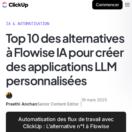
ClickUp Blog
Commencer
Ope
IA & AUTOMATISATION
Top 10 des alternatives
à Flowise IA pour créer
des applications LLM
personnalisées
19 mars 2025
Preethi Anchan
Senior Content Editor
Automatisation des flux de travail avec
ClickUp : L'alternative n°1 à Flowise