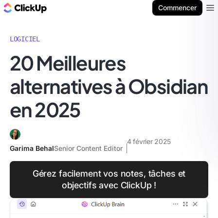
ClickUp Blog
Commencer
Ope
LOGICIEL
20 Meilleures
alternatives à Obsidian
en 2025
4 février 2025
Garima Behal
Senior Content Editor
Gérez facilement vos notes, tâches et
objectifs avec ClickUp !