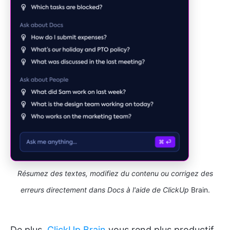
Résumez des textes, modifiez du contenu ou corrigez des
erreurs directement dans Docs à l'aide de ClickUp
Brain.
De plus,
ClickUp Brain
vous rend plus productif