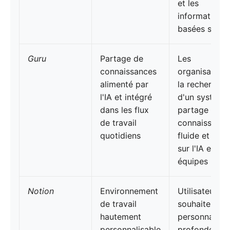
et les
informations
basées sur l'I
Guru
Partage de
Les
connaissances
organisations
alimenté par
la recherche
l'IA et intégré
d'un système
dans les flux
partage des
de travail
connaissance
quotidiens
fluide et bas
sur l'IA entre 
équipes
Notion
Environnement
Utilisateurs q
de travail
souhaitent
hautement
personnaliser
personnalisable
profondeur