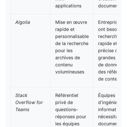
applications
documents
Algolia
Mise en œuvre
Entreprises q
rapide et
ont besoin d
personnalisable
recherche
de la recherche
rapide et
pour les
précise dans
archives de
grandes base
contenu
de données e
volumineuses
des référenti
de contenu
Stack
Référentiel
Équipes
Overflow for
privé de
d'ingénierie e
Teams
questions-
informatique
réponses pour
nécessitant 
les équipes
documentati