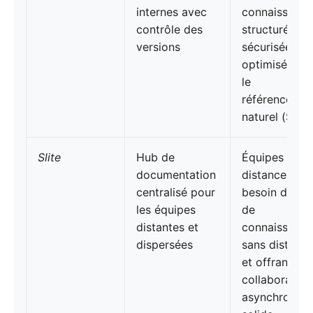
internes avec
connaissance
contrôle des
structurées,
versions
sécurisées et
optimisées p
le
référencemen
naturel (SEO)
Slite
Hub de
Équipes à
documentation
distance aya
centralisé pour
besoin d'un 
les équipes
de
distantes et
connaissance
dispersées
sans distract
et offrant un
collaboration
asynchrone