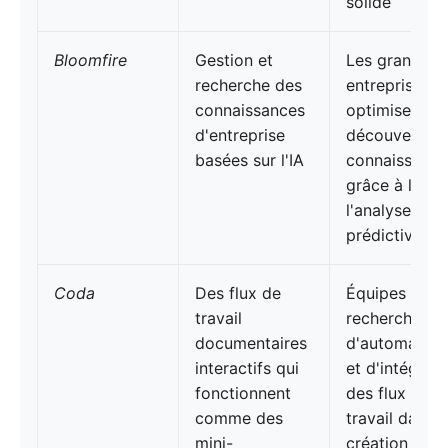
solide
Bloomfire
Gestion et
Les grandes
recherche des
entreprises
connaissances
optimisent la
d'entreprise
découverte d
basées sur l'IA
connaissance
grâce à l'IA e
l'analyse
prédictive
Coda
Des flux de
Équipes à la
travail
recherche
documentaires
d'automatisa
interactifs qui
et d'intégrati
fonctionnent
des flux de
comme des
travail dans l
mini-
création de