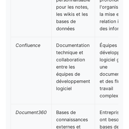
pour les notes,
l'organisation
les wikis et les
la mise en
bases de
relation intuit
données
des informat
Confluence
Documentation
Équipes de
technique et
développeme
collaboration
logiciel géran
entre les
une
équipes de
documentati
développement
et des flux d
logiciel
travail
complexes
Document360
Bases de
Entreprises q
connaissances
ont besoin d
externes et
bases de