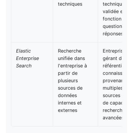
techniques
technique
validée et un
fonction de
questions-
réponses
Elastic
Recherche
Entreprises
Enterprise
unifiée dans
gérant de va
Search
l'entreprise à
référentiels d
partir de
connaissance
plusieurs
provenant de
sources de
multiples
données
sources et d
internes et
de capacités
externes
recherche
avancées