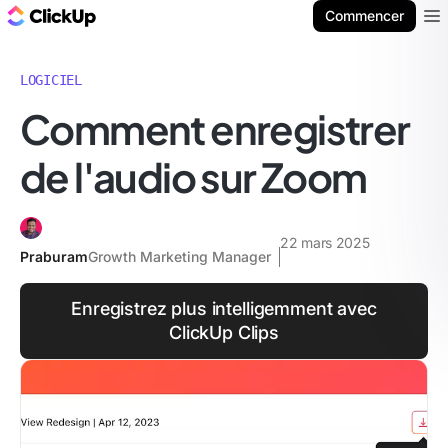
ClickUp Blog
Commencer
Ope
LOGICIEL
Comment enregistrer
de l'audio sur Zoom
22 mars 2025
Praburam
Growth Marketing Manager
Enregistrez plus intelligemment avec
ClickUp Clips