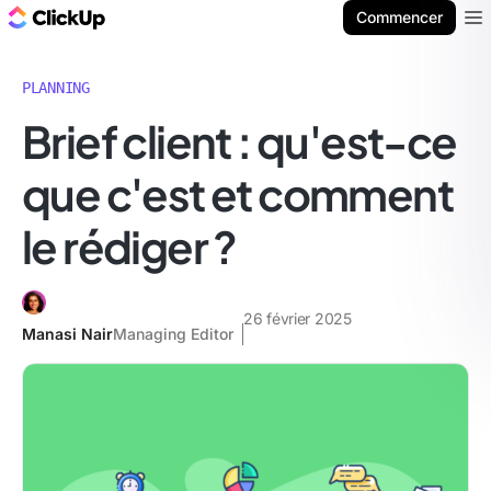
ClickUp Blog
Commencer
Ope
PLANNING
Brief client : qu'est-ce
que c'est et comment
le rédiger ?
26 février 2025
Manasi Nair
Managing Editor