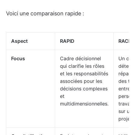
Voici une comparaison rapide :
Aspect
RAPID
RACI
Focus
Cadre décisionnel
Un cad
qui clarifie les rôles
détermi
et les responsabilités
réparti
associées pour les
des tâ
décisions complexes
entre l
et
person
multidimensionnelles.
travaill
sur un
projet.