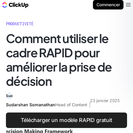
ClickUp Blog
Commencer
Ope
PRODUCTIVITÉ
Comment utiliser le
cadre RAPID pour
améliorer la prise de
décision
23 janvier 2025
Sudarshan Somanathan
Head of Content
Télécharger un modèle RAPID gratuit