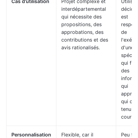
Cas d'utilisation
Projet complexe et
Utilisé
interdépartemental
décider
qui nécessite des
est
propositions, des
respon
approbations, des
de
contributions et des
l'exécu
avis rationalisés.
d'une 
spécifi
qui fou
des
informa
qui
approu
qui doi
tenu a
courant
Personnalisation
Flexible, car il
Peu fle