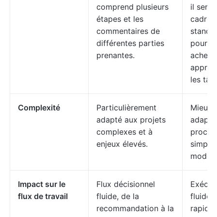
comprend plusieurs
il sert 
étapes et les
cadre
commentaires de
standa
différentes parties
pour
prenantes.
acheve
approu
les tâc
Complexité
Particulièrement
Mieux
adapté aux projets
adapté
complexes et à
proces
enjeux élevés.
simple
modéré
Impact sur le
Flux décisionnel
Exécut
flux de travail
fluide, de la
fluide 
recommandation à la
rapide