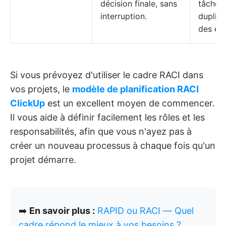
décision finale, sans
tâches
interruption.
duplica
des eff
Si vous prévoyez d'utiliser le cadre RACI dans
vos projets, le
modèle de planification RACI
ClickUp
est un excellent moyen de commencer.
Il vous aide à définir facilement les rôles et les
responsabilités, afin que vous n'ayez pas à
créer un nouveau processus à chaque fois qu'un
projet démarre.
➡️
En savoir plus :
RAPID ou RACI — Quel
cadre répond le mieux à vos besoins ?