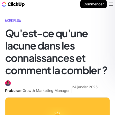
ClickUp Blog
Commencer
Ope
WORKFLOW
Qu'est-ce qu'une
lacune dans les
connaissances et
comment la combler ?
24 janvier 2025
Praburam
Growth Marketing Manager