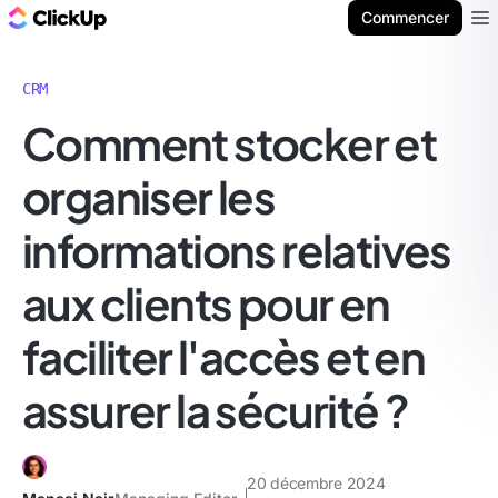
ClickUp Blog
Commencer
Ope
CRM
Comment stocker et
organiser les
informations relatives
aux clients pour en
faciliter l'accès et en
assurer la sécurité ?
20 décembre 2024