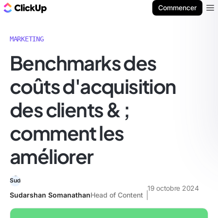
ClickUp Blog
Commencer
Ope
MARKETING
Benchmarks des
coûts d'acquisition
des clients & ;
comment les
améliorer
19 octobre 2024
Sudarshan Somanathan
Head of Content