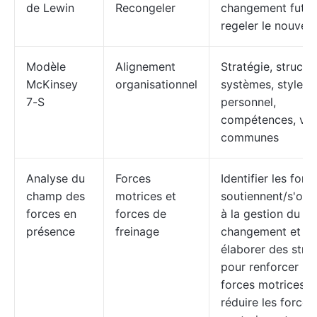
de Lewin
Recongeler
changement futur
regeler le nouvel 
Modèle
Alignement
Stratégie, structur
McKinsey
organisationnel
systèmes, style,
7-S
personnel,
compétences, val
communes
Analyse du
Forces
Identifier les forc
champ des
motrices et
soutiennent/s'op
forces en
forces de
à la gestion du
présence
freinage
changement et
élaborer des stra
pour renforcer les
forces motrices e
réduire les forces