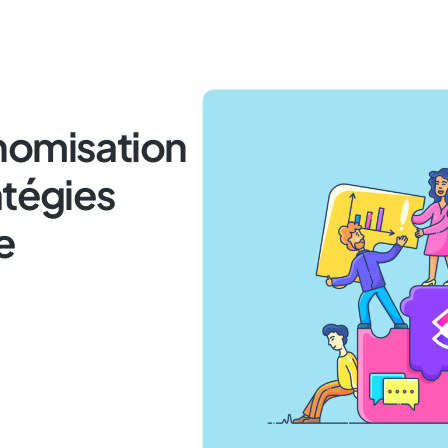
nomisation
atégies
e