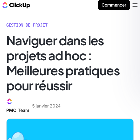
ClickUp Blog
Commencer
Ope
GESTION DE PROJET
Naviguer dans les
projets ad hoc :
Meilleures pratiques
pour réussir
5 janvier 2024
PMO Team