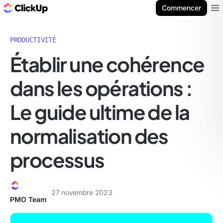
ClickUp Blog
Commencer
Ope
PRODUCTIVITÉ
Établir une cohérence
dans les opérations :
Le guide ultime de la
normalisation des
processus
27 novembre 2023
PMO Team