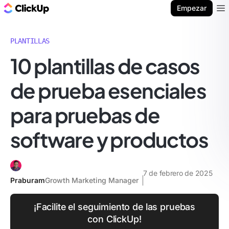
ClickUp Blog
Empezar
Ope
PLANTILLAS
10 plantillas de casos
de prueba esenciales
para pruebas de
software y productos
7 de febrero de 2025
Praburam
Growth Marketing Manager
¡Facilite el seguimiento de las pruebas
con ClickUp!