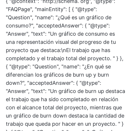
{ "@context": "http://schema. org", "@type":
"FAQPage", "mainEntity": [ { "@type":
"Question", "name": "¿Qué es un gráfico de
consumo?", "acceptedAnswer": { "@type":
"Answer", "text": "Un gráfico de consumo es
una representación visual del progreso de tu
proyecto que destaca:\nEl trabajo que has
completado y el trabajo total del proyecto. " } },
{ "@type": "Question", "name": "¿En qué se
diferencian los gráficos de burn up y burn
down?", "acceptedAnswer": { "@type":
"Answer", "text": "Un gráfico de burn up destaca
el trabajo que ha sido completado en relación
con el alcance total del proyecto, mientras que
un gráfico de burn down destaca la cantidad de
trabajo que queda por hacer en un proyecto. " }