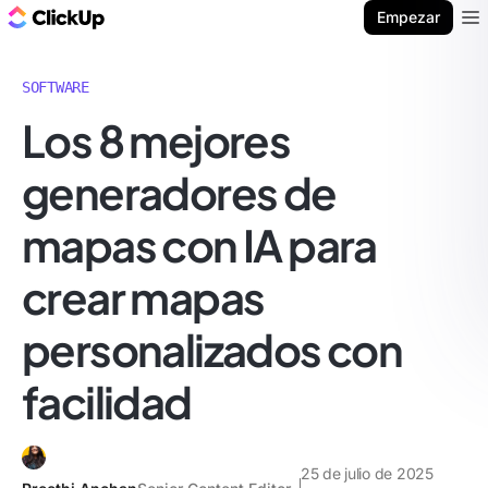
ClickUp Blog
Empezar
Ope
SOFTWARE
Los 8 mejores
generadores de
mapas con IA para
crear mapas
personalizados con
facilidad
25 de julio de 2025