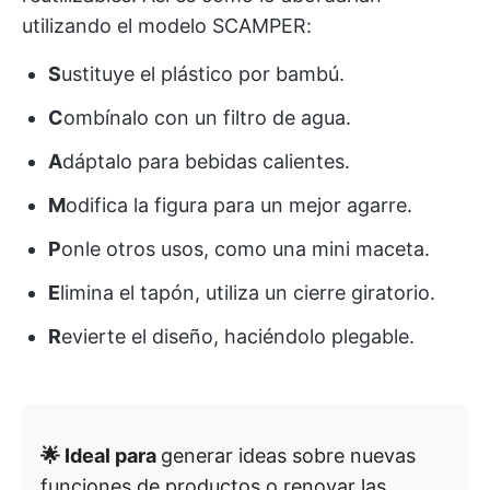
utilizando el modelo SCAMPER:
S
ustituye el plástico por bambú.
C
ombínalo con un filtro de agua.
A
dáptalo para bebidas calientes.
M
odifica la figura para un mejor agarre.
P
onle otros usos, como una mini maceta.
E
limina el tapón, utiliza un cierre giratorio.
R
evierte el diseño, haciéndolo plegable.
🌟 Ideal para
generar ideas sobre nuevas
funciones de productos o renovar las