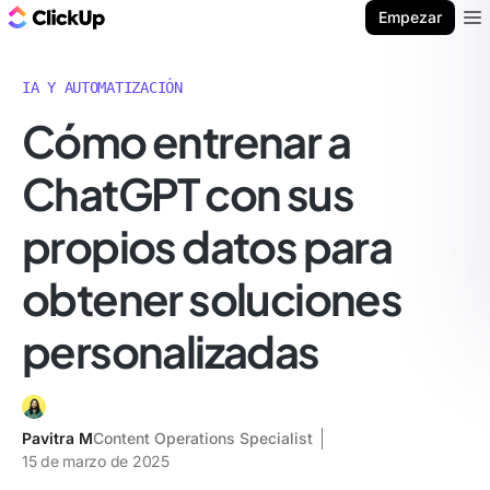
ClickUp Blog
Empezar
Ope
IA Y AUTOMATIZACIÓN
Cómo entrenar a
ChatGPT con sus
propios datos para
obtener soluciones
personalizadas
Pavitra M
Content Operations Specialist
15 de marzo de 2025