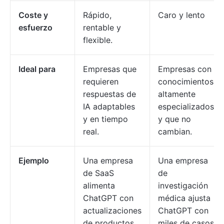
Coste y
Rápido,
Caro y lento
esfuerzo
rentable y
flexible.
Ideal para
Empresas que
Empresas con
requieren
conocimientos
respuestas de
altamente
IA adaptables
especializados
y en tiempo
y que no
real.
cambian.
Ejemplo
Una empresa
Una empresa
de SaaS
de
alimenta
investigación
ChatGPT con
médica ajusta
actualizaciones
ChatGPT con
de productos
miles de casos