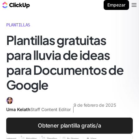
ClickUp Blog
Empezar
Ope
PLANTILLAS
Plantillas gratuitas
para lluvia de ideas
para Documentos de
Google
9 de febrero de 2025
Uma Kelath
Staff Content Editor
Obtener plantilla gratis/a