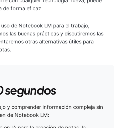
rre con cualquier tecnología nueva, puede
la de forma eficaz.
l uso de Notebook LM para el trabajo,
os las buenas prácticas y discutiremos las
entaremos otras alternativas útiles para
otas.
0 segundos
abajo y comprender información compleja sin
men de Notebook LM:
 en IA para la creación de notas, la