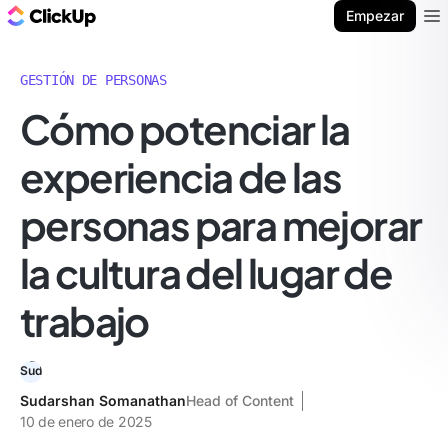
ClickUp Blog
Empezar
Ope
GESTIÓN DE PERSONAS
Cómo potenciar la
experiencia de las
personas para mejorar
la cultura del lugar de
trabajo
Sudarshan Somanathan
Head of Content
10 de enero de 2025