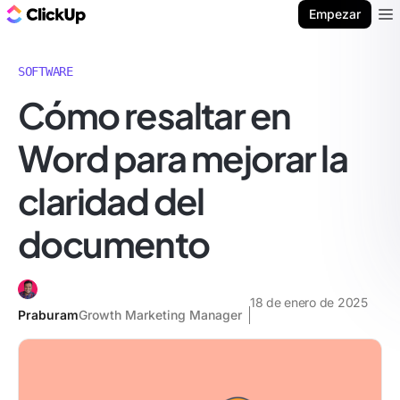
ClickUp Blog
Empezar
Ope
SOFTWARE
Cómo resaltar en
Word para mejorar la
claridad del
documento
18 de enero de 2025
Praburam
Growth Marketing Manager