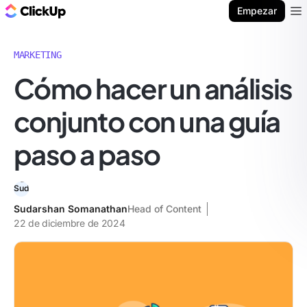
ClickUp Blog
Empezar
Ope
MARKETING
Cómo hacer un análisis
conjunto con una guía
paso a paso
Sudarshan Somanathan
Head of Content
22 de diciembre de 2024