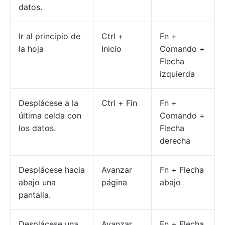
datos.
Ir al principio de
Ctrl +
Fn +
la hoja
Inicio
Comando +
Flecha
izquierda
Desplácese a la
Ctrl + Fin
Fn +
última celda con
Comando +
los datos.
Flecha
derecha
Desplácese hacia
Avanzar
Fn + Flecha
abajo una
página
abajo
pantalla.
Desplácese una
Avanzar
Fn + Flecha