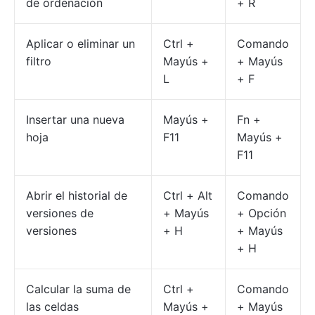
de ordenación
+ R
Aplicar o eliminar un
Ctrl +
Comando
filtro
Mayús +
+ Mayús
L
+ F
Insertar una nueva
Mayús +
Fn +
hoja
F11
Mayús +
F11
Abrir el historial de
Ctrl + Alt
Comando
versiones de
+ Mayús
+ Opción
versiones
+ H
+ Mayús
+ H
Calcular la suma de
Ctrl +
Comando
las celdas
Mayús +
+ Mayús