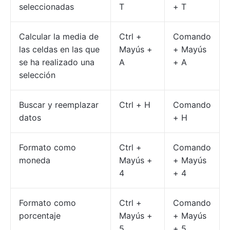
seleccionadas
T
+ T
Calcular la media de
Ctrl +
Comando
las celdas en las que
Mayús +
+ Mayús
se ha realizado una
A
+ A
selección
Buscar y reemplazar
Ctrl + H
Comando
datos
+ H
Formato como
Ctrl +
Comando
moneda
Mayús +
+ Mayús
4
+ 4
Formato como
Ctrl +
Comando
porcentaje
Mayús +
+ Mayús
5
+ 5