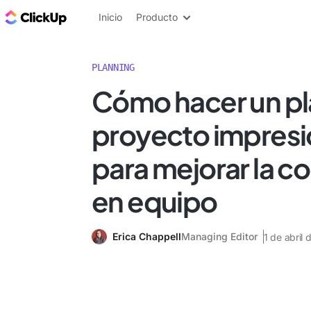
ClickUp Blog
Inicio
Producto
PLANNING
Cómo hacer un pl
proyecto impres
para mejorar la c
en equipo
Erica Chappell
Managing Editor
1 de abril