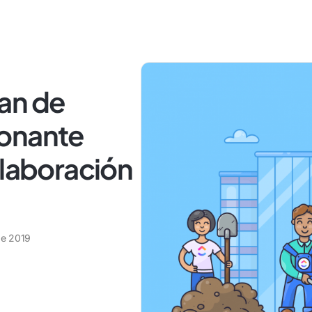
an de
ionante
olaboración
 de 2019