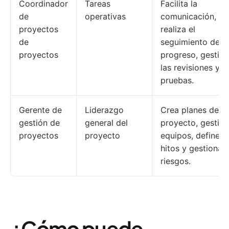
Coordinador
Tareas
Facilita la
de
operativas
comunicación,
proyectos
realiza el
de
seguimiento del
proyectos
progreso, gestio
las revisiones y l
pruebas.
Gerente de
Liderazgo
Crea planes de
gestión de
general del
proyecto, gestio
proyectos
proyecto
equipos, define
hitos y gestiona
riesgos.
¿Cómo puede