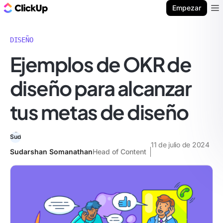
ClickUp Blog
Empezar
Ope
DISEÑO
Ejemplos de OKR de
diseño para alcanzar
tus metas de diseño
11 de julio de 2024
Sudarshan Somanathan
Head of Content