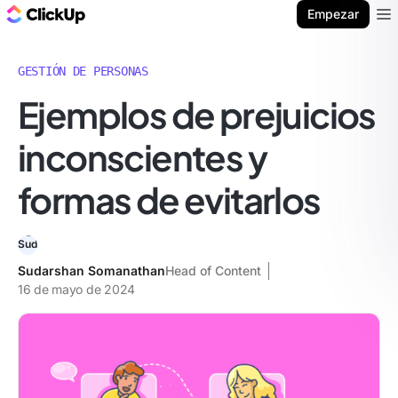
ClickUp Blog
Empezar
Ope
GESTIÓN DE PERSONAS
Ejemplos de prejuicios
inconscientes y
formas de evitarlos
Sudarshan Somanathan
Head of Content
16 de mayo de 2024