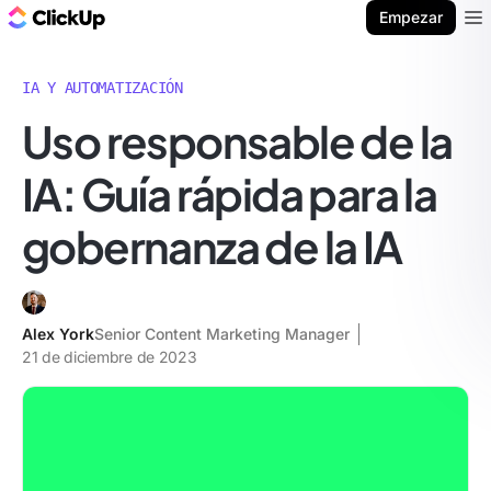
ClickUp Blog
Empezar
Ope
IA Y AUTOMATIZACIÓN
Uso responsable de la
IA: Guía rápida para la
gobernanza de la IA
Alex York
Senior Content Marketing Manager
21 de diciembre de 2023