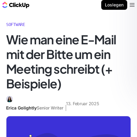
ClickUp Blog
Loslegen
Ope
SOFTWARE
Wie man eine E-Mail
mit der Bitte um ein
Meeting schreibt (+
Beispiele)
13. Februar 2025
Erica Golightly
Senior Writer