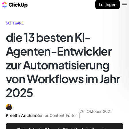
ClickUp Blog
Loslegen
Ope
SOFTWARE
die 13 besten KI-
Agenten-Entwickler
zur Automatisierung
von Workflows im Jahr
2025
26. Oktober 2025
Preethi Anchan
Senior Content Editor