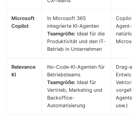
CX-Teams
Microsoft
In Microsoft 365
Copilot S
Copilot
integrierte KI-Agenten
Agent-Ent
Teamgröße:
Ideal für die
natürlich
Produktivität und den IT-
Microsof
Betrieb in Unternehmen
Relevance
No-Code-KI-Agenten für
Drag-and
KI
Betriebsteams
Entwickle
Teamgröße:
Ideal für
Vektorspe
Vertrieb, Marketing und
vorgefert
Backoffice-
Agenten 
Automatisierung
usw.)