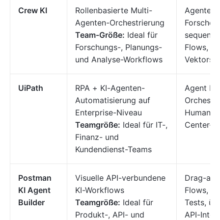
Crew KI
Rollenbasierte Multi-
Agentenro
Agenten-Orchestrierung
Forscher,
Team-Größe:
Ideal für
sequenzie
Forschungs-, Planungs-
Flows,
und Analyse-Workflows
Vektorsp
UiPath
RPA + KI-Agenten-
Agent Bui
Automatisierung auf
Orchestra
Enterprise-Niveau
Human-in
Teamgröße:
Ideal für IT-,
Center-In
Finanz- und
Kundendienst-Teams
Postman
Visuelle API-verbundene
Drag-and
KI Agent
KI-Workflows
Flows, Mu
Builder
Teamgröße:
Ideal für
Tests, üb
Produkt-, API- und
API-Integ