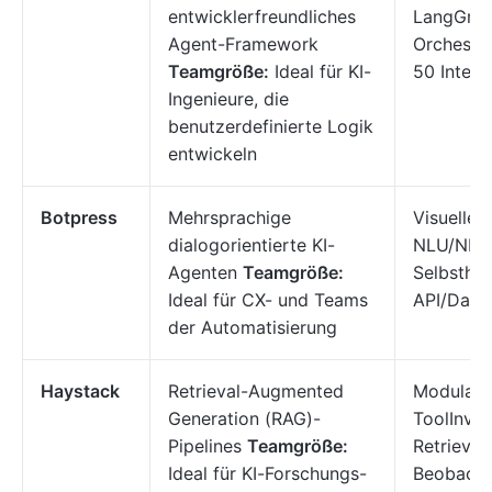
entwicklerfreundliches
LangGrap
Agent-Framework
Orchestri
Teamgröße:
Ideal für KI-
50 Integr
Ingenieure, die
benutzerdefinierte Logik
entwickeln
Botpress
Mehrsprachige
Visueller
dialogorientierte KI-
NLU/NLP-
Agenten
Teamgröße:
Selbsthos
Ideal für CX- und Teams
API/Date
der Automatisierung
Haystack
Retrieval-Augmented
Modulare
Generation (RAG)-
ToolInvok
Pipelines
Teamgröße:
Retriever
Ideal für KI-Forschungs-
Beobacht