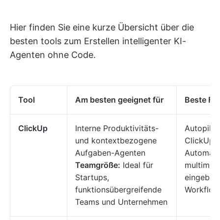
Hier finden Sie eine kurze Übersicht über die
besten tools zum Erstellen intelligenter KI-
Agenten ohne Code.
Tool
Am besten geeignet für
Beste Fe
ClickUp
Interne Produktivitäts-
Autopilot
und kontextbezogene
ClickUp B
Aufgaben-Agenten
Automati
Teamgröße:
Ideal für
multimoda
Startups,
eingebett
funktionsübergreifende
Workflow
Teams und Unternehmen