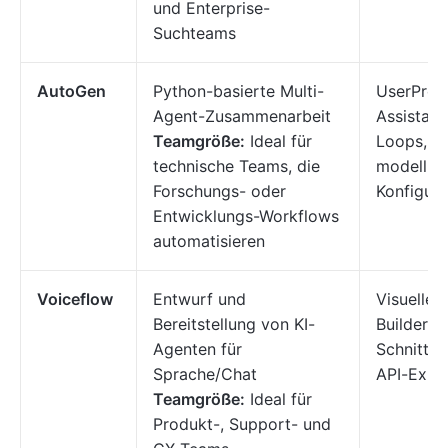
und Enterprise-
Suchteams
AutoGen
Python-basierte Multi-
UserProx
Agent-Zusammenarbeit
Assistant
Teamgröße:
Ideal für
Loops,
technische Teams, die
modellun
Forschungs- oder
Konfigura
Entwicklungs-Workflows
automatisieren
Voiceflow
Entwurf und
Visueller
Bereitstellung von KI-
Builder, 
Agenten für
Schnittste
Sprache/Chat
API-Expo
Teamgröße:
Ideal für
Produkt-, Support- und