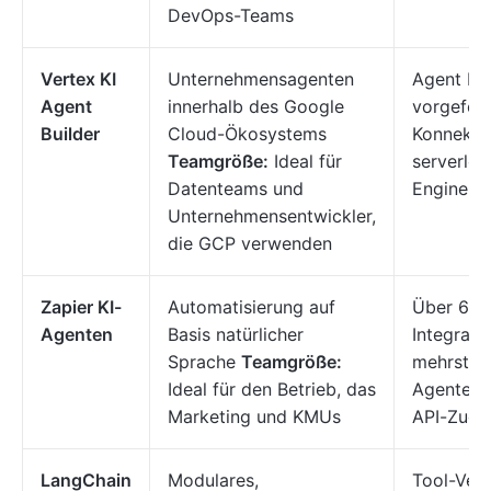
DevOps-Teams
Vertex KI
Unternehmensagenten
Agent Dev
Agent
innerhalb des Google
vorgefert
Builder
Cloud-Ökosystems
Konnekto
Teamgröße:
Ideal für
serverlos
Datenteams und
Engine
Unternehmensentwickler,
die GCP verwenden
Zapier KI-
Automatisierung auf
Über 6.0
Agenten
Basis natürlicher
Integrati
Sprache
Teamgröße:
mehrstufi
Ideal für den Betrieb, das
Agenten, 
Marketing und KMUs
API-Zugri
LangChain
Modulares,
Tool-Verk