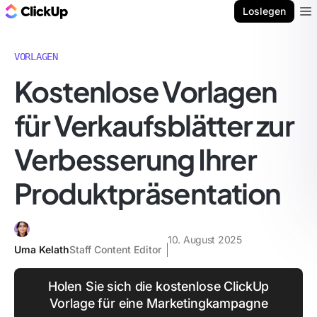
ClickUp Blog
Loslegen
Ope
VORLAGEN
Kostenlose Vorlagen
für Verkaufsblätter zur
Verbesserung Ihrer
Produktpräsentation
10. August 2025
Uma Kelath
Staff Content Editor
Holen Sie sich die kostenlose ClickUp
Vorlage für eine Marketingkampagne