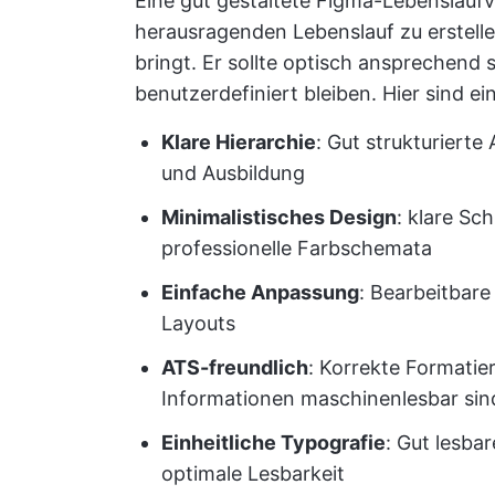
Eine gut gestaltete Figma-Lebenslaufv
herausragenden Lebenslauf zu erstellen
bringt. Er sollte optisch ansprechend s
benutzerdefiniert bleiben. Hier sind ei
Klare Hierarchie
: Gut strukturierte
und Ausbildung
Minimalistisches Design
: klare S
professionelle Farbschemata
Einfache Anpassung
: Bearbeitbare
Layouts
ATS-freundlich
: Korrekte Formatie
Informationen maschinenlesbar sin
Einheitliche Typografie
: Gut lesba
optimale Lesbarkeit