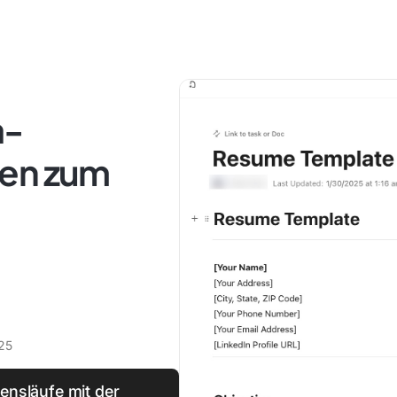
a-
gen zum
25
bensläufe mit der