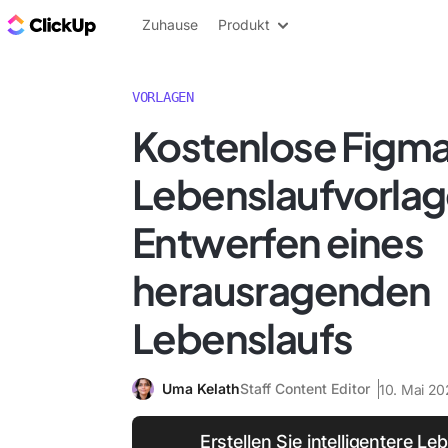
ClickUp Blog
Zuhause
Produkt
VORLAGEN
Kostenlose Figm
Lebenslaufvorla
Entwerfen eines
herausragenden
Lebenslaufs
Uma Kelath
Staff Content Editor
10. Mai 20
Erstellen Sie intelligentere Le