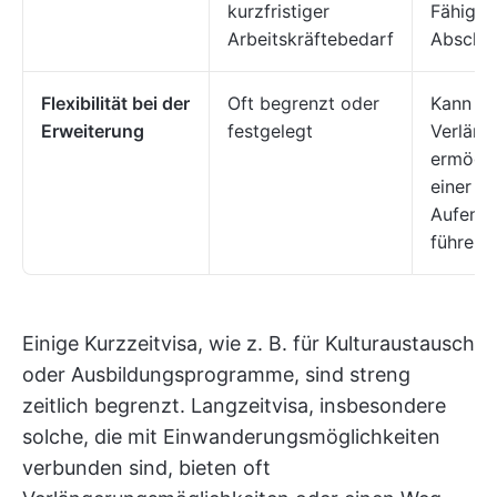
kurzfristiger
Fähigke
Arbeitskräftebedarf
Abschlu
Flexibilität bei der
Oft begrenzt oder
Kann m
Erweiterung
festgelegt
Verläng
ermögli
einer d
Aufenth
führen.
Einige Kurzzeitvisa, wie z. B. für Kulturaustausch
oder Ausbildungsprogramme, sind streng
zeitlich begrenzt. Langzeitvisa, insbesondere
solche, die mit Einwanderungsmöglichkeiten
verbunden sind, bieten oft