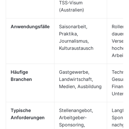
TSS-Visum
(Australien)
Anwendungsfälle
Saisonarbeit,
Rollen 
Praktika,
dauerha
Journalismus,
Versetz
Kulturaustausch
hochqual
Arbeits
Häufige
Gastgewerbe,
Technol
Branchen
Landwirtschaft,
Gesundh
Medien, Ausbildung
Finanze
Untern
Typische
Stellenangebot,
Langfris
Anforderungen
Arbeitgeber-
Sponsor
Sponsoring,
nachge