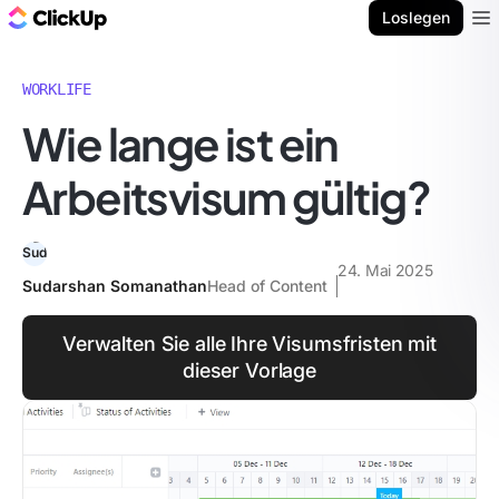
ClickUp Blog
Loslegen
Ope
WORKLIFE
Wie lange ist ein
Arbeitsvisum gültig?
24. Mai 2025
Sudarshan Somanathan
Head of Content
Verwalten Sie alle Ihre Visumsfristen mit
dieser Vorlage