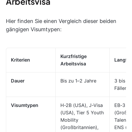
Arbeitsvisa
Hier finden Sie einen Vergleich dieser beiden
gängigen Visumtypen:
Kurzfristige
Kriterien
Langfri
Arbeitsvisa
Dauer
Bis zu 1–2 Jahre
3 bis 5 
Fällen 
Visumtypen
H-2B (USA), J-Visa
EB-3 (U
(USA), Tier 5 Youth
(Großbr
Mobility
Talent 
(Großbritannien),
ENS (Au