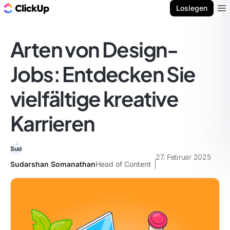
ClickUp Blog
Loslegen
Ope
Arten von Design-
Jobs: Entdecken Sie
vielfältige kreative
Karrieren
27. Februar 2025
Sudarshan Somanathan
Head of Content