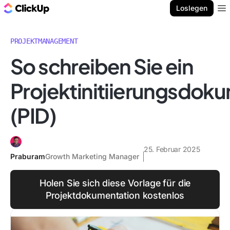
ClickUp Blog
Loslegen
Ope
PROJEKTMANAGEMENT
So schreiben Sie ein
Projektinitiierungsdok
(PID)
25. Februar 2025
Praburam
Growth Marketing Manager
Holen Sie sich diese Vorlage für die
Projektdokumentation kostenlos