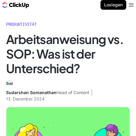
ClickUp Blog
Loslegen
Ope
PRODUKTIVITÄT
Arbeitsanweisung vs.
SOP: Was ist der
Unterschied?
Sudarshan Somanathan
Head of Content
13. Dezember 2024