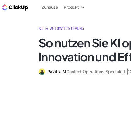
ClickUp Blog
Zuhause
Produkt
KI & AUTOMATISIERUNG
So nutzen Sie KI o
Innovation und Eff
Pavitra M
Content Operations Specialist
1