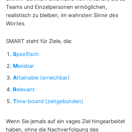
Teams und Einzelpersonen ermöglichen,
realistisch zu bleiben,
im wahrsten Sinne des
Wortes.
SMART steht für Ziele, die:
S
pezifisch
M
essbar
A
ttainable (erreichbar)
R
elevant
T
ime-bound (zeitgebunden)
Wenn Sie jemals auf ein vages Ziel hingearbeitet
haben, ohne die Nachverfolgung des