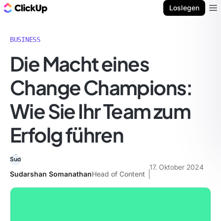
ClickUp Blog
Loslegen
Ope
BUSINESS
Die Macht eines
Change Champions:
Wie Sie Ihr Team zum
Erfolg führen
17. Oktober 2024
Sudarshan Somanathan
Head of Content