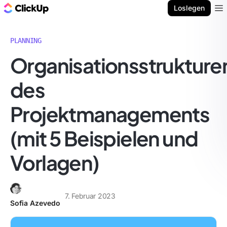
ClickUp Blog
Loslegen
Ope
PLANNING
Organisationsstrukture
des
Projektmanagements
(mit 5 Beispielen und
Vorlagen)
7. Februar 2023
Sofia Azevedo