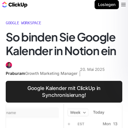
ClickUp Blog
Loslegen
Ope
GOOGLE WORKSPACE
So binden Sie Google
Kalender in Notion ein
20. Mai 2025
Praburam
Growth Marketing Manager
Google Kalender mit ClickUp in
Synchronisierung!