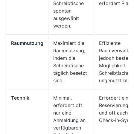
Schreibtische
erfordert Planu
spontan
ausgewählt
werden.
Raumnutzung
Maximiert die
Effiziente
Raumnutzung,
Raumverwaltun
indem die
jedoch besteht
Schreibtische
Möglichkeit, da
täglich besetzt
Schreibtische
sind.
ungenutzt bleib
Technik
Minimal,
Erfordert ein
erfordert oft
Reservierungs
nur eine
und oft auch ei
Anmeldung an
Check-in-Syst
verfügbaren