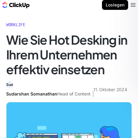
ClickUp Blog
Loslegen
Ope
WORKLIFE
Wie Sie Hot Desking in
Ihrem Unternehmen
effektiv einsetzen
11. Oktober 2024
Sudarshan Somanathan
Head of Content