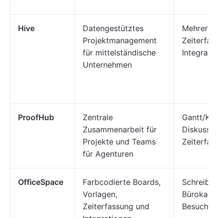
Hive
Datengestütztes
Mehrere A
Projektmanagement
Zeiterfas
für mittelständische
Integrati
Unternehmen
ProofHub
Zentrale
Gantt/Kan
Zusammenarbeit für
Diskussio
Projekte und Teams
Zeiterfas
für Agenturen
OfficeSpace
Farbcodierte Boards,
Schreibt
Vorlagen,
Bürokarte
Zeiterfassung und
Besuche