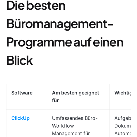
Die besten
Büromanagement-
Programme auf einen
Blick
Software
Am besten geeignet
Wichtigst
für
ClickUp
Umfassendes Büro-
Aufgaben
Workflow-
Dokument
Management für
Automatis