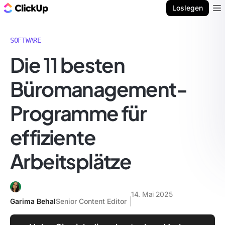
ClickUp Blog
Loslegen
Ope
SOFTWARE
Die 11 besten
Büromanagement-
Programme für
effiziente
Arbeitsplätze
14. Mai 2025
Garima Behal
Senior Content Editor