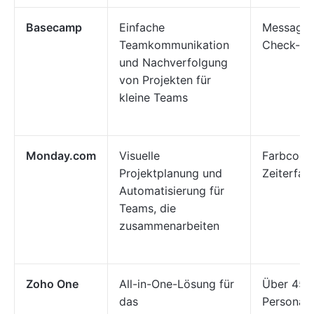
Basecamp
Einfache
Message 
Teamkommunikation
Check-ins
und Nachverfolgung
von Projekten für
kleine Teams
Monday.com
Visuelle
Farbcodie
Projektplanung und
Zeiterfas
Automatisierung für
Teams, die
zusammenarbeiten
Zoho One
All-in-One-Lösung für
Über 45 
das
Personal