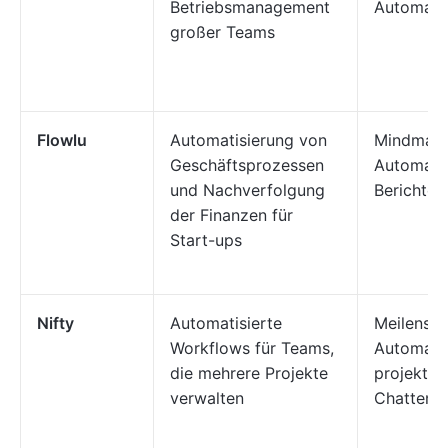
Betriebsmanagement
Automati
großer Teams
Flowlu
Automatisierung von
Mindmaps
Geschäftsprozessen
Automatis
und Nachverfolgung
Berichter
der Finanzen für
Start-ups
Nifty
Automatisierte
Meilenste
Workflows für Teams,
Automatis
die mehrere Projekte
projektüb
verwalten
Chatten