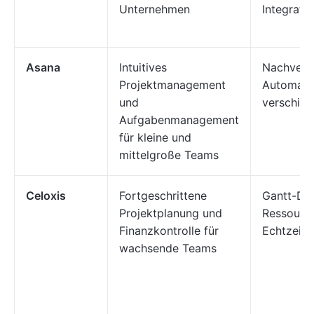
Unternehmen
Integratio
Asana
Intuitives
Nachverf
Projektmanagement
Automatis
und
verschied
Aufgabenmanagement
für kleine und
mittelgroße Teams
Celoxis
Fortgeschrittene
Gantt-Di
Projektplanung und
Ressourc
Finanzkontrolle für
Echtzeit
wachsende Teams