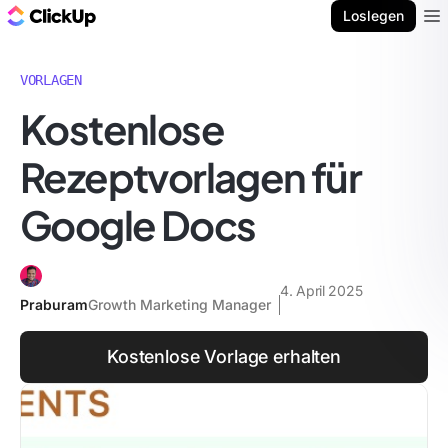
ClickUp Blog
Loslegen
Ope
VORLAGEN
Kostenlose
Rezeptvorlagen für
Google Docs
4. April 2025
Praburam
Growth Marketing Manager
Kostenlose Vorlage erhalten