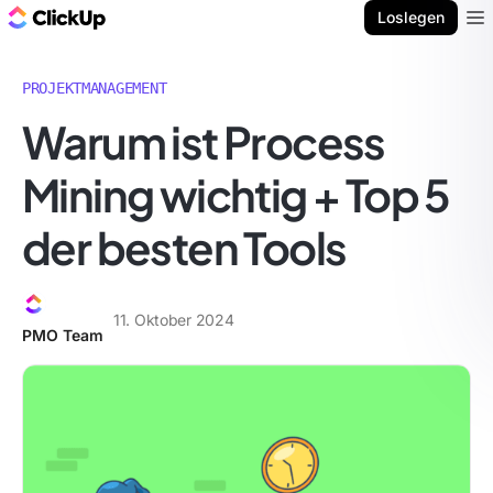
ClickUp Blog
Loslegen
Ope
PROJEKTMANAGEMENT
Warum ist Process
Mining wichtig + Top 5
der besten Tools
11. Oktober 2024
PMO Team