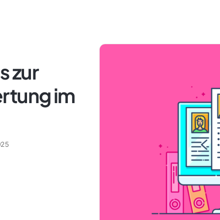
s zur
rtung im
025